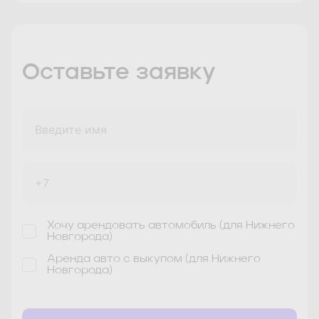
Самара
Санкт-Петербург
Оставьте заявку
Саратов
Сочи
Сочи/Адлер
Тольятти #1
Тольятти #2
Тверь
Хочу арендовать автомобиль (для Нижнего
Новгорода)
Тула
Ульяновск
Уфа
Аренда авто с выкупом (для Нижнего
Новгорода)
Челябинск
Ярославль