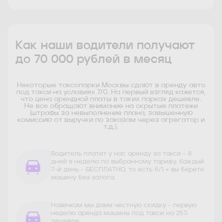
Как наши водители получают
до 70 000 рублей в месяц
Некоторые таксопарки Москвы сдают в аренду авто
под такси на условиях 7/0. На первый взгляд кажется,
что цена арендной платы в таких парках дешевле.
Не все обращают внимание на скрытые платежи
(штрафы за невыполнение плана, завышенную
комиссию от выручки по заказам через агрегатор и
т.д.).
Водитель платит у нас аренду за такси - 6
дней в неделю по выбранному тарифу. Каждый
7-й день - БЕСПЛАТНО, то есть 6/1 + вы берете
машину без залога.
Новичкам мы даем честную скидку - первую
неделю аренда машины под такси на 25%
дешевле