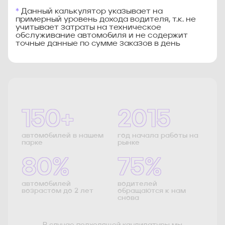
*
Данный калькулятор указывает на
примерный уровень дохода водителя, т.к. не
учитывает затраты на техническое
обслуживание автомобиля и не содержит
точные данные по сумме заказов в день
150+
2015
автомобилей в нашем
год начала работы на
парке
рынке
80%
75%
автомобилей
водителей
возрастом до 2 лет
обращаются к нам
снова
В случае подходящей кандидатуры мы