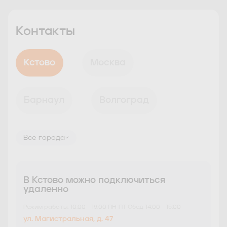
Контакты
Кстово
Москва
Барнаул
Волгоград
Волжский
Воронеж
Все города
Дзержинск
Екатеринбург
В Кстово можно подключиться
удаленно
Режим работы: 10:00 - 19:00 ПН-ПТ Обед 14:00 - 15:00
Иркутск
Казань
ул. Магистральная, д. 47